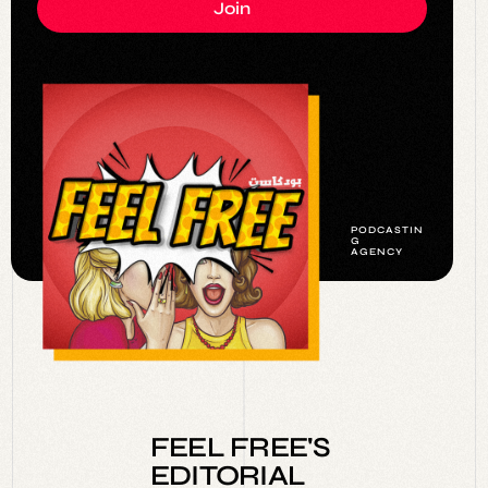
Join
P
O
D
C
A
S
T
I
N
G
A
G
E
N
C
Y
FEEL FREE'S
EDITORIAL