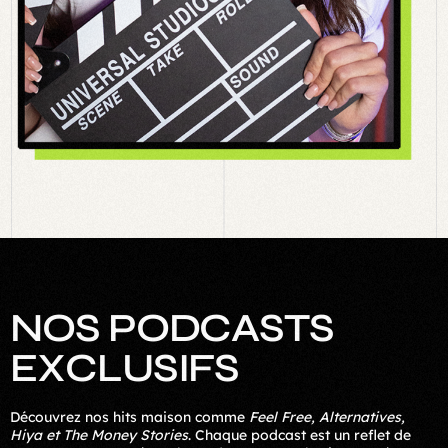
N
O
S
P
O
D
C
A
S
T
S
E
X
C
L
U
S
I
F
S
Découvrez nos hits maison comme
Feel Free, Alternatives,
Hiya et The Money Stories
. Chaque podcast est un reflet de