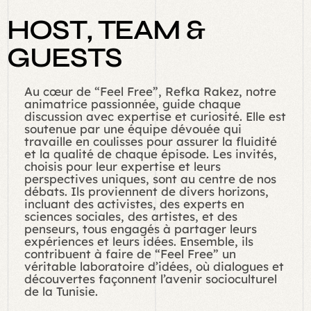
H
O
S
T
,
T
E
A
M
&
G
U
E
S
T
S
Au cœur de “Feel Free”, Refka Rakez, notre
animatrice passionnée, guide chaque
discussion avec expertise et curiosité. Elle est
soutenue par une équipe dévouée qui
travaille en coulisses pour assurer la fluidité
et la qualité de chaque épisode. Les invités,
choisis pour leur expertise et leurs
perspectives uniques, sont au centre de nos
débats. Ils proviennent de divers horizons,
incluant des activistes, des experts en
sciences sociales, des artistes, et des
penseurs, tous engagés à partager leurs
expériences et leurs idées. Ensemble, ils
contribuent à faire de “Feel Free” un
véritable laboratoire d’idées, où dialogues et
découvertes façonnent l’avenir socioculturel
de la Tunisie.