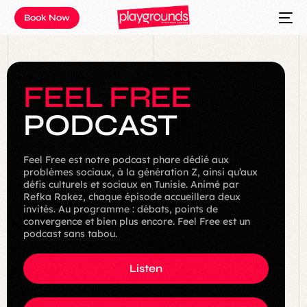
Book Now
F
E
E
L
F
R
E
E
P
O
D
C
A
S
T
Feel Free est notre podcast phare dédié aux
problèmes sociaux, à la génération Z, ainsi qu’aux
défis culturels et sociaux en Tunisie. Animé par
Refka Rakez, chaque épisode accueillera deux
invités. Au programme : débats, points de
convergence et bien plus encore. Feel Free est un
podcast sans tabou.
Listen