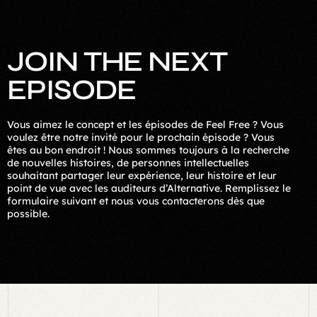
J
O
I
N
T
H
E
N
E
X
T
E
P
I
S
O
D
E
Vous aimez le concept et les épisodes de Feel Free ? Vous
voulez être notre invité pour le prochain épisode ? Vous
êtes au bon endroit ! Nous sommes toujours à la recherche
de nouvelles histoires, de personnes intellectuelles
souhaitant partager leur expérience, leur histoire et leur
point de vue avec les auditeurs d’Alternative. Remplissez le
formulaire suivant et nous vous contacterons dès que
possible.