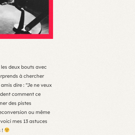
re les deux bouts avec
surprends à chercher
mis dire : “Je ne veux
mandent comment ce
ner des pistes
n reconversion ou même
 voici mes 13 astuces
 !