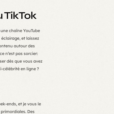
u TikTok
er une chaîne YouTube
clairage, et laissez
contenu autour des
ce n’est pas sorcier:
iser dès que vous avez
célébrité en ligne ?
k-ends, et je vous le
t primordiales. Des