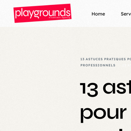
Home
Serv
Loca
Podc
13 ASTUCES PRATIQUES 
PROFESSIONNELS
13 
Play
13 as
Broa
Prod
pour