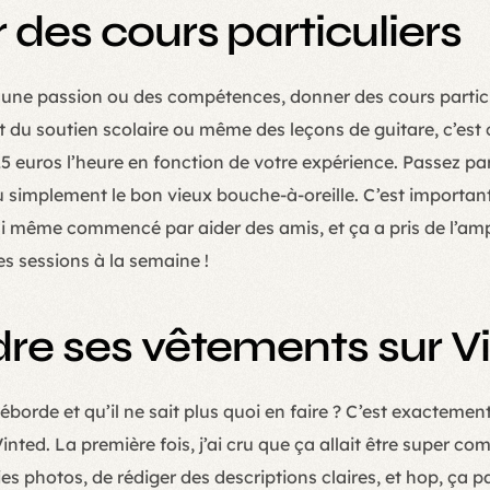
 des cours particuliers
 une passion ou des compétences, donner des cours particul
t du soutien scolaire ou même des leçons de guitare, c’est 
 25 euros l’heure en fonction de votre expérience. Passez p
mplement le bon vieux bouche-à-oreille. C’est important 
’ai même commencé par aider des amis, et ça a pris de l’amp
les sessions à la semaine !
dre ses vêtements sur V
éborde et qu’il ne sait plus quoi en faire ? C’est exactement
inted. La première fois, j’ai cru que ça allait être super comp
ies photos, de rédiger des descriptions claires, et hop, ça pa