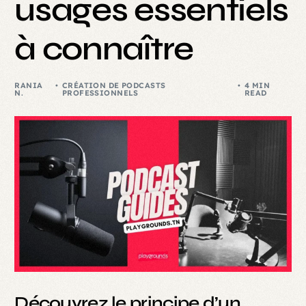
usages essentiels
à connaître
RANIA
CRÉATION DE PODCASTS
4 MIN
N.
PROFESSIONNELS
READ
Découvrez le principe d’un