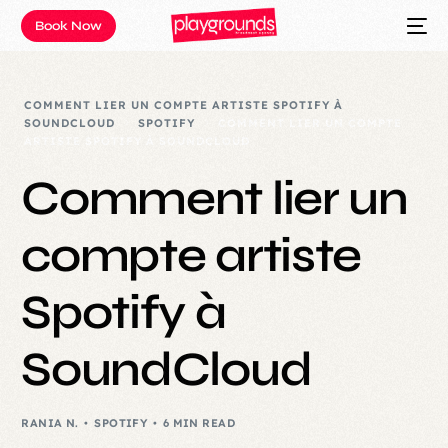
Book Now
COMMENT LIER UN COMPTE ARTISTE SPOTIFY À
SOUNDCLOUD
SPOTIFY
COMMENT LIER UN COMPTE
ARTISTE SPOTIFY À SOUNDCLOUD
Comment lier un
compte artiste
Spotify à
SoundCloud
RANIA N.
SPOTIFY
6 MIN READ