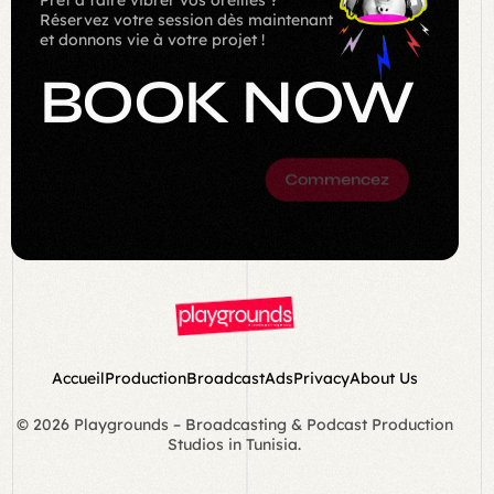
Réservez votre session dès maintenant
et donnons vie à votre projet !
BOOK
NOW
Commencez
Accueil
Production
Broadcast
Ads
Privacy
About Us
© 2026 Playgrounds – Broadcasting & Podcast Production
Studios in Tunisia.
Book Now