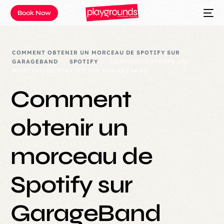
Book Now
COMMENT OBTENIR UN MORCEAU DE SPOTIFY SUR
GARAGEBAND
SPOTIFY
COMMENT OBTENIR UN
MORCEAU DE SPOTIFY SUR GARAGEBAND
Comment
obtenir un
morceau de
Spotify sur
GarageBand