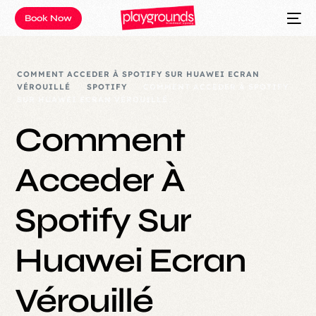
Book Now
COMMENT ACCEDER À SPOTIFY SUR HUAWEI ECRAN
VÉROUILLÉ
SPOTIFY
COMMENT ACCEDER À SPOTIFY
SUR HUAWEI ECRAN VÉROUILLÉ
Comment
Acceder À
Spotify Sur
Huawei Ecran
Vérouillé