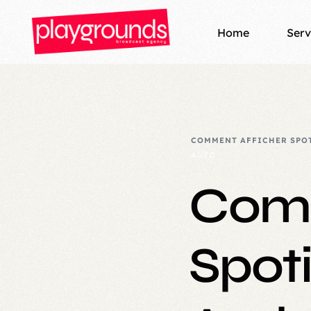
Home
Serv
Loca
Podc
COMMENT AFFICHER SPOT
AUTO
Play
Comm
Broa
Prod
Spoti