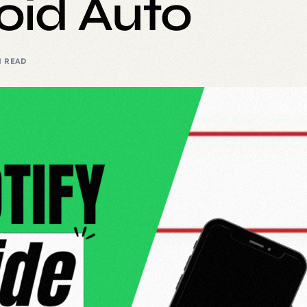
oid Auto
N READ