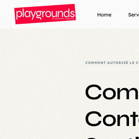
Home
Serv
Loca
Podc
COMMENT AUTORISÉ LE C
EXPLICITE SPOTIFY POUR
Play
Comm
Broa
Prod
Cont