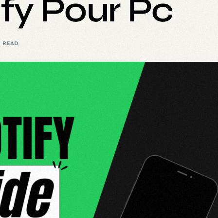
ify Pour Pc
N READ