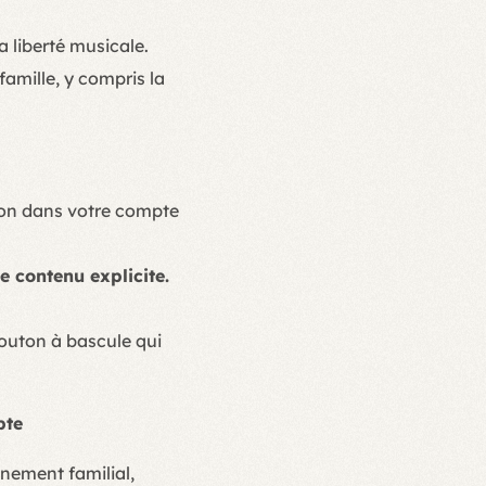
 liberté musicale.
amille, y compris la
ion dans votre compte
e contenu explicite.
outon à bascule qui
pte
nnement familial,