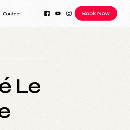
Book Now
Contact
fessionnels 
 équipements 
étape, et 
TORISÉ LE CONTENUE
er un 
ds Studios.
é Le
e